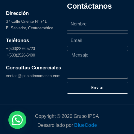
e
t
k
t
Contáctanos
b
a
e
t
o
g
d
e
Dirección
o
r
i
r
Nombre
k
a
n
37 Calle Oriente Nº 741
-
m
El Salvador, Centroamérica.
f
Email
Teléfonos
+(503)2276-5723
Mensaje
+(503)2526-5400
Consultas Comerciales
ventas@ipsalatinoamerica.com
Enviar
Copyright © 2020 Grupo IPSA
Desarrollado por
BlueCode